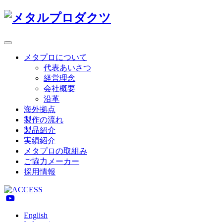
Toggle
navigation
メタプロについて
代表あいさつ
経営理念
会社概要
沿革
海外拠点
製作の流れ
製品紹介
実績紹介
メタプロの取組み
ご協力メーカー
採用情報
English