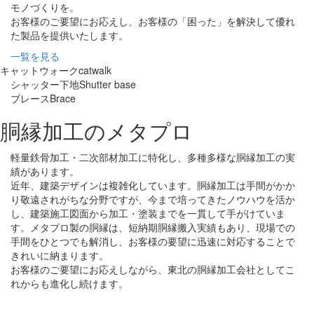
モノづくりを。
お客様のご要望にお応えし、お客様の「困った」を解決して優れ
た製品を提供いたします。
一覧を見る
キャットウォーク
catwalk
シャッター下地
Shutter base
ブレース
Brace
胴縁加工のメタプロ
軽量鉄骨加工・二次部材加工に特化し、多種多様な胴縁加工の実
績があります。
近年、建築デザインは複雑化しています。胴縁加工は手間がかか
り敬遠されがちな分野ですが、今まで培ってきたノウハウを活か
し、建築施工図面から加工・塗装までを一貫して手がけていま
す。メタプロ製の胴縁は、短納期胴縁搬入実績もあり、現場での
手間をひとつでも解消し、お客様の要望に迅速に対応することで
きれいに納まります。
お客様のご要望にお応えしながら、東北の胴縁加工会社としてこ
れからも進化し続けます。